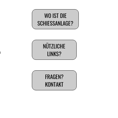
WO IST DIE
SCHIESSANLAGE?
NÜTZLICHE
LINKS?
n
FRAGEN?
KONTAKT