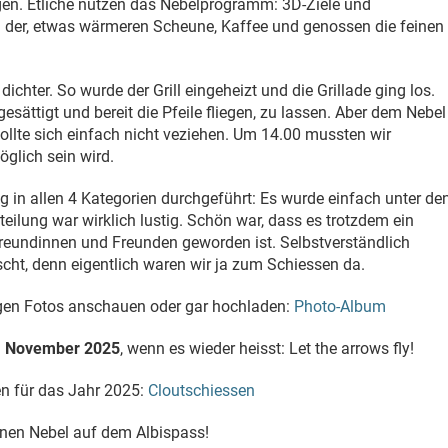
en. Etliche nutzen das Nebelprogramm: 3D-Ziele und
in der, etwas wärmeren Scheune, Kaffee und genossen die feinen
ichter. So wurde der Grill eingeheizt und die Grillade ging los.
sättigt und bereit die Pfeile fliegen, zu lassen. Aber dem Nebel
ollte sich einfach nicht veziehen. Um 14.00 mussten wir
glich sein wird.
 in allen 4 Kategorien durchgeführt: Es wurde einfach unter de
eilung war wirklich lustig. Schön war, dass es trotzdem ein
reundinnen und Freunden geworden ist. Selbstverständlich
cht, denn eigentlich waren wir ja zum Schiessen da.
igen Fotos anschauen oder gar hochladen:
Photo-Album
. November 2025
, wenn es wieder heisst: Let the arrows fly!
en für das Jahr 2025:
Cloutschiessen
inen Nebel auf dem Albispass!