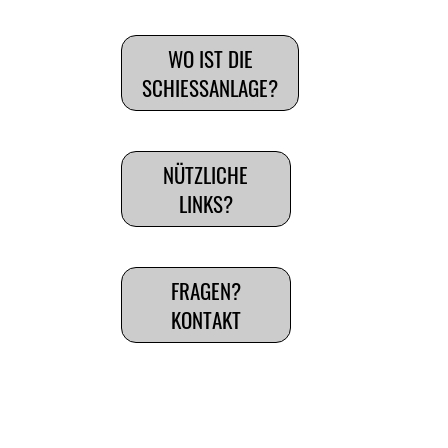
WO IST DIE
SCHIESSANLAGE?
NÜTZLICHE
LINKS?
FRAGEN?
KONTAKT